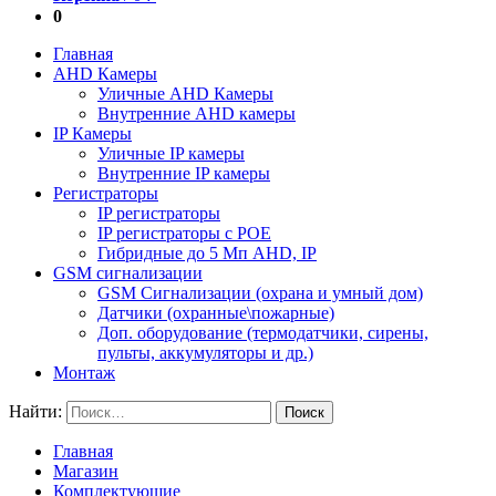
0
Главная
AHD Камеры
Уличные AHD Камеры
Внутренние AHD камеры
IP Камеры
Уличные IP камеры
Внутренние IP камеры
Регистраторы
IP регистраторы
IP регистраторы с POE
Гибридные до 5 Мп AHD, IP
GSM cигнализации
GSM Сигнализации (охрана и умный дом)
Датчики (охранные\пожарные)
Доп. оборудование (термодатчики, сирены,
пульты, аккумуляторы и др.)
Монтаж
Найти:
Главная
Магазин
Комплектующие