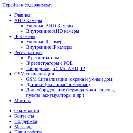
Перейти к содержимому
Главная
AHD Камеры
Уличные AHD Камеры
Внутренние AHD камеры
IP Камеры
Уличные IP камеры
Внутренние IP камеры
Регистраторы
IP регистраторы
IP регистраторы с POE
Гибридные до 5 Мп AHD, IP
GSM cигнализации
GSM Сигнализации (охрана и умный дом)
Датчики (охранные\пожарные)
Доп. оборудование (термодатчики, сирены,
пульты, аккумуляторы и др.)
Монтаж
О компании
Контакты
Поддержка
Магазин
Наши работы