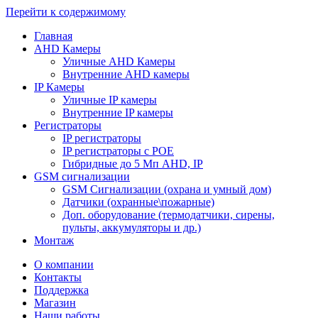
Перейти к содержимому
Главная
AHD Камеры
Уличные AHD Камеры
Внутренние AHD камеры
IP Камеры
Уличные IP камеры
Внутренние IP камеры
Регистраторы
IP регистраторы
IP регистраторы с POE
Гибридные до 5 Мп AHD, IP
GSM cигнализации
GSM Сигнализации (охрана и умный дом)
Датчики (охранные\пожарные)
Доп. оборудование (термодатчики, сирены,
пульты, аккумуляторы и др.)
Монтаж
О компании
Контакты
Поддержка
Магазин
Наши работы