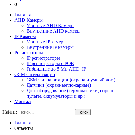
0
Главная
AHD Камеры
Уличные AHD Камеры
Внутренние AHD камеры
IP Камеры
Уличные IP камеры
Внутренние IP камеры
Регистраторы
IP регистраторы
IP регистраторы с POE
Гибридные до 5 Мп AHD, IP
GSM cигнализации
GSM Сигнализации (охрана и умный дом)
Датчики (охранные\пожарные)
Доп. оборудование (термодатчики, сирены,
пульты, аккумуляторы и др.)
Монтаж
Найти:
Главная
Объекты