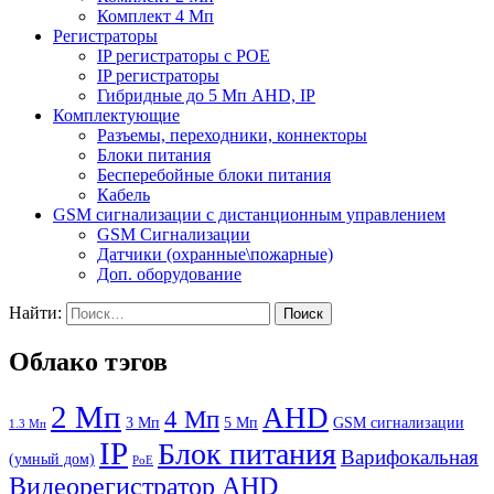
Комплект 4 Мп
Регистраторы
IP регистраторы с POE
IP регистраторы
Гибридные до 5 Мп AHD, IP
Комплектующие
Разъемы, переходники, коннекторы
Блоки питания
Бесперебойные блоки питания
Кабель
GSM cигнализации c дистанционным управлением
GSM Сигнализации
Датчики (охранные\пожарные)
Доп. оборудование
Найти:
Облако тэгов
2 Мп
AHD
4 Мп
3 Мп
5 Мп
GSM сигнализации
1.3 Мп
IP
Блок питания
Варифокальная
(умный дом)
PoE
Видеорегистратор AHD