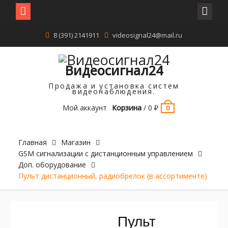
Перейти
8 (391) 2141911
videosignal24@mail.ru
к
содержимому
Видеосигнал24
Продажа и установка систем
видеонаблюдения.
Мой аккаунт
Корзина
/
0
₽
0
Главная
Магазин
GSM cигнализации c дистанционным управлением
Доп. оборудование
Пульт дистанционный, радиобрелок (в ассортименте)
Пульт