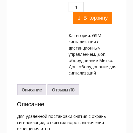
Количество
Пульт
дистанционный,
В корзину
радиобрелок
(в
Категории:
GSM
ассортименте)
cигнализации c
дистанционным
управлением
,
Доп.
оборудование
Метка:
Доп. оборудование для
сигнализаций
Описание
Отзывы (0)
Описание
Для удаленной постановки снятия с охраны
сигнализации, открытия ворот. включения
освещения и т.п.